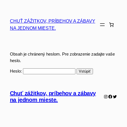
Prejsť
na
obsah
CHUŤ ZÁŽITKOV, PRÍBEHOV A ZÁBAVY
NA JEDNOM MIESTE.
Obsah je chránený heslom. Pre zobrazenie zadajte vaše
heslo.
Heslo:
Chuť zážitkov, príbehov a zábavy
Instagram
Faceboo
Twitter
na jednom mieste.